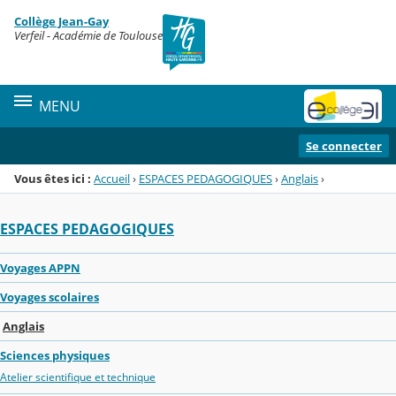
Panneau de gestion des cookies
Collège Jean-Gay
Menu de la rubrique
Contenu
Verfeil - Académie de Toulouse
MENU
Se connecter
Vous êtes ici :
Accueil
›
ESPACES PEDAGOGIQUES
›
Anglais
›
ESPACES PEDAGOGIQUES
Voyages APPN
Voyages scolaires
Anglais
Sciences physiques
Atelier scientifique et technique