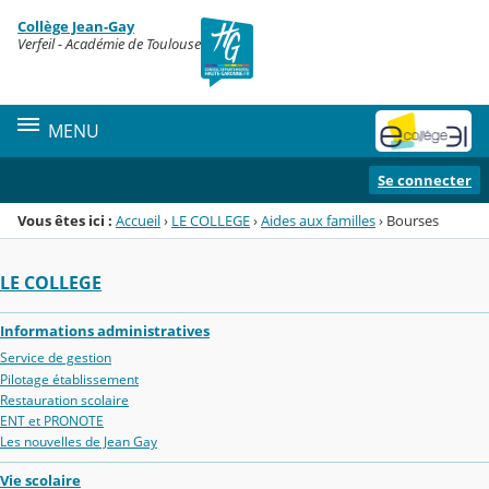
Panneau de gestion des cookies
Collège Jean-Gay
Menu de la rubrique
Contenu
Verfeil - Académie de Toulouse
MENU
Se connecter
Vous êtes ici :
Accueil
›
LE COLLEGE
›
Aides aux familles
›
Bourses
LE COLLEGE
Informations administratives
Service de gestion
Pilotage établissement
Restauration scolaire
ENT et PRONOTE
Les nouvelles de Jean Gay
Vie scolaire