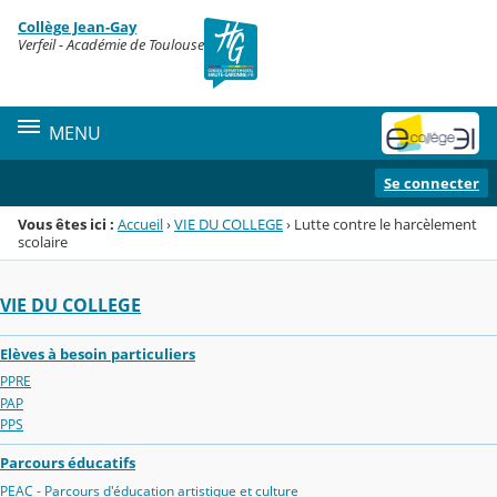
Panneau de gestion des cookies
Collège Jean-Gay
Menu de la rubrique
Contenu
Verfeil - Académie de Toulouse
MENU
Se connecter
Vous êtes ici :
Accueil
›
VIE DU COLLEGE
›
Lutte contre le harcèlement
scolaire
VIE DU COLLEGE
Elèves à besoin particuliers
PPRE
PAP
PPS
Parcours éducatifs
PEAC - Parcours d'éducation artistique et culture