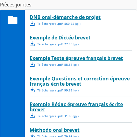
Pièces jointes
DNB oral-démarche de projet
Télécharger
( .
pdf
,
460.52
ko
)
Exemple de Dictée brevet
Télécharger
( .
pdf
,
72.45
ko
)
Exemple Texte épreuve français brevet
Télécharger
( .
pdf
,
88.81
ko
)
Exemple Questions et correction épreuve
français écrite brevet
Télécharger
( .
pdf
,
99.36
ko
)
Exemple Rédac épreuve français écrite
brevet
Télécharger
( .
pdf
,
31.86
ko
)
Méthodo oral brevet
Télécharger
( .
pdf
,
79.93
ko
)