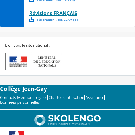
Révisions FRANÇAIS
Télécharger
( .
doc
,
20.99
ko
)
Lien vers le site national :
Collège Jean-Gay
Contacts
Mentions légales
Chartes d'utilisation
Assistance
Données personnelles