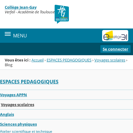
Panneau de gestion des cookies
Collège Jean-Gay
Menu de la rubrique
Contenu
Verfeil - Académie de Toulouse
MENU
Se connecter
Vous êtes ici :
Accueil
›
ESPACES PEDAGOGIQUES
›
Voyages scolaires
›
Blog
ESPACES PEDAGOGIQUES
Voyages APPN
Voyages scolaires
Anglais
Sciences physiques
Atelier scientifique et technique