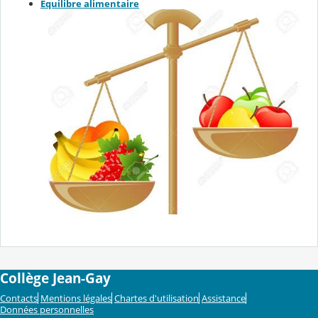
Equilibre alimentaire
Collège Jean-Gay
Contacts
Mentions légales
Chartes d'utilisation
Assistance
Données personnelles