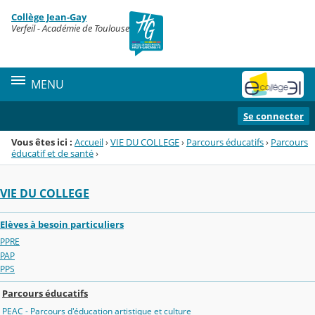
Panneau de gestion des cookies
Collège Jean-Gay
Menu de la rubrique
Contenu
Verfeil - Académie de Toulouse
MENU
Se connecter
Vous êtes ici :
Accueil
›
VIE DU COLLEGE
›
Parcours éducatifs
›
Parcours
éducatif et de santé
›
VIE DU COLLEGE
Elèves à besoin particuliers
PPRE
PAP
PPS
Parcours éducatifs
PEAC - Parcours d'éducation artistique et culture